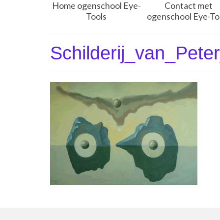
Home ogenschool Eye-
Contact met
Tools
ogenschool Eye-To
Schilderij_van_Pet