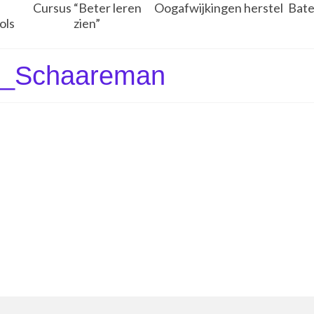
Cursus “Beter leren
Oogafwijkingen herstel
Bate
ols
zien”
er_Schaareman