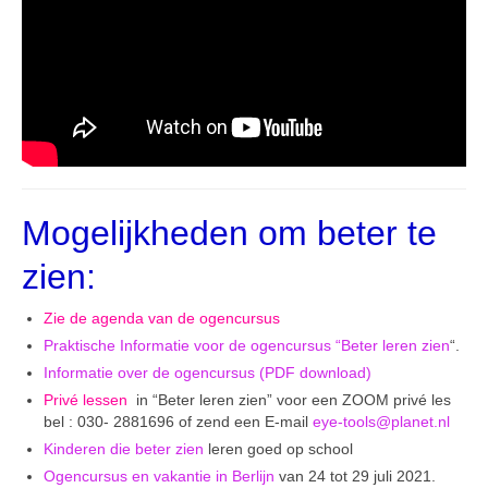
Mogelijkheden om beter te
zien:
Zie de agenda van de ogencursus
Praktische Informatie voor de ogencursus “Beter leren zien
“.
Informatie over de ogencursus (PDF download)
Privé lessen
in “Beter leren zien” voor een ZOOM privé les
bel : 030- 2881696 of zend een E-mail
eye-tools@planet.nl
Kinderen die beter zien
leren goed op school
Ogencursus en vakantie in Berlijn
van 24 tot 29 juli 2021.