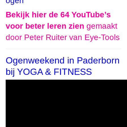
ogen
Bekijk hier de 64 YouTube’s
voor beter leren zien
gemaakt
door Peter Ruiter van Eye-Tools
Ogenweekend in Paderborn
bij YOGA & FITNESS