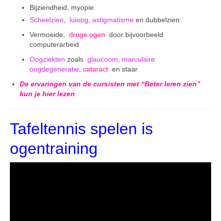
Bijziendheid, myopie
Scheelzien
,
luioog
,
astigmatisme
en dubbelzien
Vermoeide,
droge ogen
door bijvoorbeeld
computerarbeid
Oogziekten
zoals
glaucoom
,
marculaire
oogdegeneratie
,
cataract
en staar
De ervaringen van de cursisten met “Beter leren zien”
kun je hier lezen
Tafeltennis spelen is
ogentraining