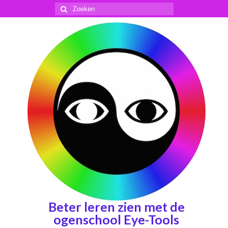
Zoeken
naar:
Beter leren zien met de
ogenschool Eye-Tools