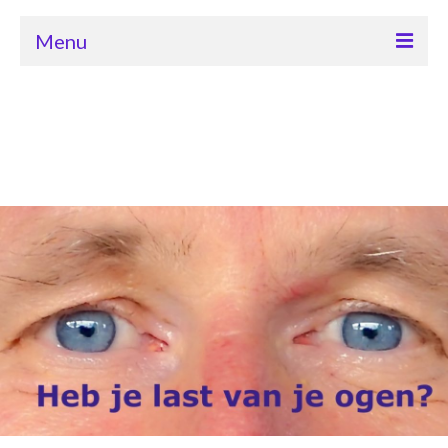
Menu
Home ogenschool Eye-Tools
Contact met ogenschool Eye-Tools
Cursus “Beter leren zien”
Oogafwijkingen herstel
Bates methode van Dr. Bates
Producten