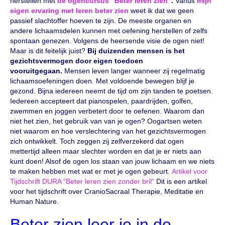
herstellen met
de ogencursus “Beter leren zien”
.
Vanuit
mijn
eigen ervaring met leren beter zien
weet ik dat we geen
passief slachtoffer hoeven te zijn. De meeste organen en
andere lichaamsdelen kunnen met oefening herstellen of zelfs
spontaan genezen. Volgens de heersende visie de ogen niet!
Maar is dit feitelijk juist?
Bij duizenden mensen is het
gezichtsvermogen door eigen toedoen
vooruitgegaan.
Mensen leven langer wanneer zij regelmatig
lichaamsoefeningen doen. Met voldoende bewegen blijf je
gezond. Bijna iedereen neemt de tijd om zijn tanden te poetsen.
Iedereen accepteert dat pianospelen, paardrijden, golfen,
zwemmen en joggen verbetert door te oefenen. Waarom dan
niet het zien, het gebruik van van je ogen? Oogartsen weten
niet waarom en hoe verslechtering van het gezichtsvermogen
zich ontwikkelt. Toch zeggen zij zelfverzekerd dat ogen
mettertijd alleen maar slechter worden en dat je er niets aan
kunt doen! Alsof de ogen los staan van jouw lichaam en we niets
te maken hebben met wat er met je ogen gebeurt.
Artikel voor
Tijdschrift DURA “Beter leren zien zonder bril”
Dit is een artikel
voor het tijdschrift over CranioSacraal Therapie, Meditatie en
Human Nature.
Beter zien leer je in de