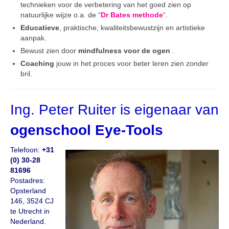
technieken voor de verbetering van het goed zien op
natuurlijke wijze o.a. de “
Dr Bates methode
“.
Educatieve
, praktische, kwaliteitsbewustzijn en artistieke
aanpak.
Bewust zien door
mindfulness voor de ogen
.
Coaching
jouw in het proces voor beter leren zien zonder
bril.
Ing. Peter Ruiter is eigenaar van
ogenschool Eye-Tools
Telefoon:
+31
(0) 30-28
81696
Postadres:
Opsterland
146, 3524 CJ
te Utrecht in
Nederland.