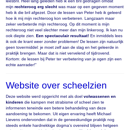
leesbril. Heel lang geleden heb ik een bril gedragen omdat
mijn
rechteroog erg slecht
was maar op een gegeven moment
heb ik die bril afgezet. Door de lessen van Peter heb ik geleerd
hoe ik mij mijn rechteroog kon verbeteren. Langzaam maar
zeker verbeterde mijn rechteroog. Op dit moment is mijn
rechteroog niet veel slechter meer dan mijn linkeroog. Ik kan nu
ook diepte zien.
Een spectaculair resultaat!
En inmiddels lees
ik ook de krant weer zonder problemen! De lessen zijn natuurlijk
geen tovermiddel: je moet zelf aan de slag en het geleerde in
praktijk brengen. Maar dat is niet vervelend of tijdrovend.
Kortom: de lessen bij Peter ter verbetering van je ogen zijn een
echte aanrader!”
Website over scheelzien
Deze website werd opgericht met als doel
volwassenen en
kinderen
die kampen met strabisme of scheel zien te
informeren teneinde een betere behandeling van deze
aandoening te bekomen. Uit eigen ervaring heeft Michael
Lievens ondervonden dat in de geneeskundige praktijk nog
steeds enkele hardnekkige dogma’s overeind blijven hetgeen