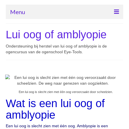
Menu
Home ogenschool Eye-Tools
Lui oog of amblyopie
Contact met ogenschool Eye-Tools
Ondersteuning bij herstel van lui oog of amblyopie is de
Cursus “Beter leren zien”
ogencursus van de ogenschool Eye-Tools.
Oogafwijkingen herstel
Bates methode van Dr. Bates
Producten
Een lui oog is slecht zien met één oog veroorzaakt door scheelzien.
Wat is een lui oog of
amblyopie
Een lui oog is slecht zien met één oog. Amblyopie is een