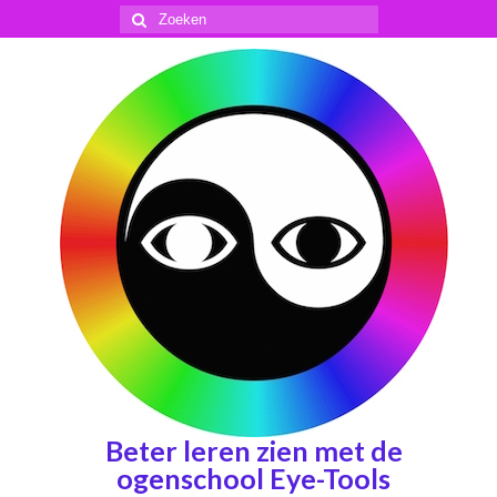
Zoeken
naar:
Beter leren zien met de
ogenschool Eye-Tools