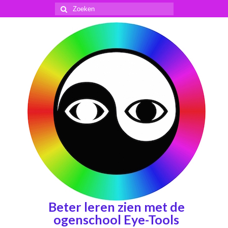
Zoeken
naar:
Beter leren zien met de
ogenschool Eye-Tools