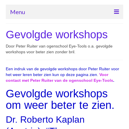
Menu
Home ogenschool Eye-Tools
Gevolgde workshops
Contact met ogenschool Eye-Tools
Door Peter Ruiter van ogenschool Eye-Tools o.a. gevolgde
Cursus “Beter leren zien”
workshops voor beter zien zonder bril.
Oogafwijkingen herstel
Een indruk van de gevolgde workshops door Peter Ruiter voor
Bates methode van Dr. Bates
het weer leren beter zien kun op deze pagina zien.
Voor
contact met Peter Ruiter van de ogenschool Eye-Tools
.
Producten
Gevolgde workshops
om weer beter te zien.
Dr. Roberto Kaplan