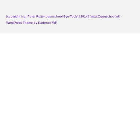
[copyright ing. Peter Ruiter ogenschool Eye-Tools] [2014] [www.Ogenschool.nl] -
WordPress Theme by
Kadence WP