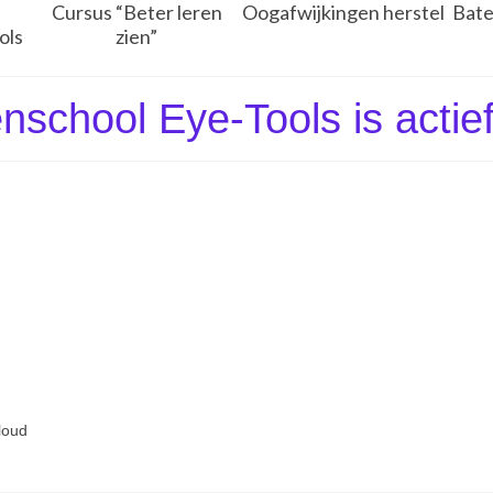
Cursus “Beter leren
Oogafwijkingen herstel
Bate
ols
zien”
nschool Eye-Tools is actief
loud