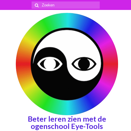
Zoeken
naar:
Beter leren zien met de
ogenschool Eye-Tools