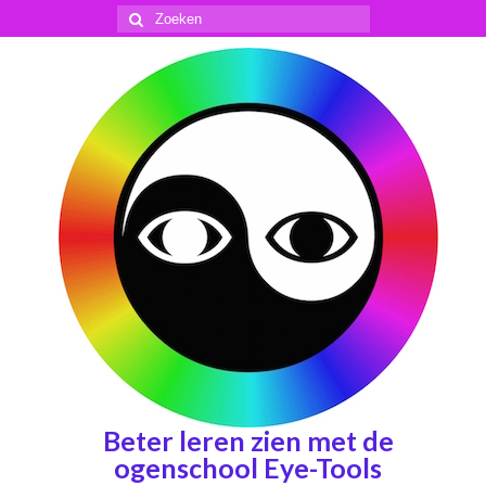
Zoeken
naar:
Beter leren zien met de
ogenschool Eye-Tools