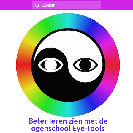
Zoeken
naar:
Beter leren zien met de
ogenschool Eye-Tools