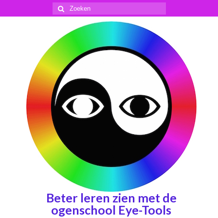
Zoeken
naar:
Beter leren zien met de
ogenschool Eye-Tools