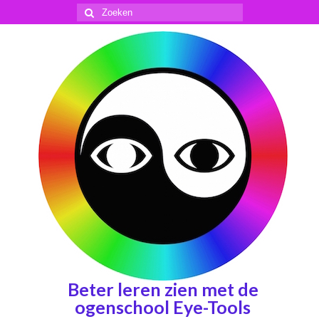
Zoeken
naar:
Beter leren zien met de
ogenschool Eye-Tools