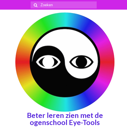
Zoeken
naar:
Beter leren zien met de
ogenschool Eye-Tools