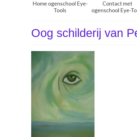
Home ogenschool Eye-
Contact met
Tools
ogenschool Eye-To
Oog schilderij van 