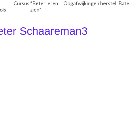
Cursus “Beter leren
Oogafwijkingen herstel
Bate
ols
zien”
Peter Schaareman3