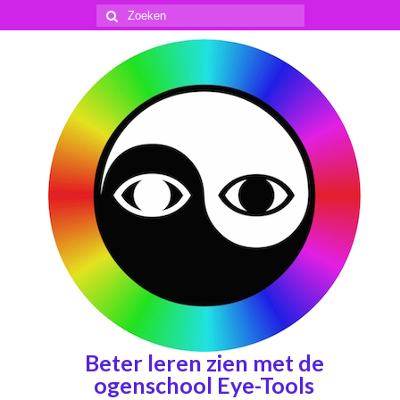
Zoeken
naar:
Beter leren zien met de
ogenschool Eye-Tools