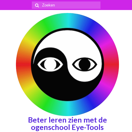
Zoeken
naar:
Beter leren zien met de
ogenschool Eye-Tools