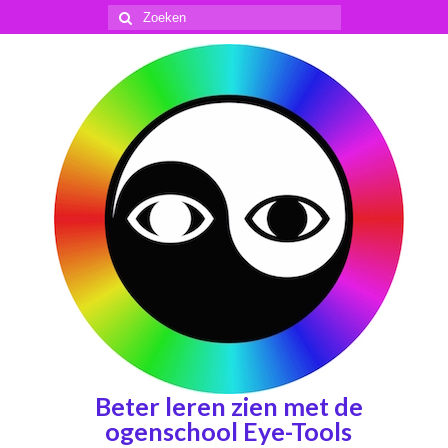
Zoeken
naar:
Beter leren zien met de
ogenschool Eye-Tools