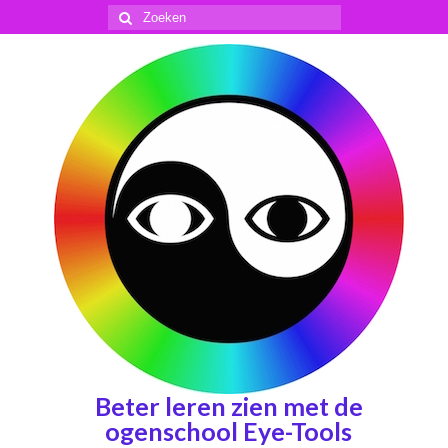
Zoeken
naar:
Beter leren zien met de
ogenschool Eye-Tools