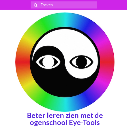
Zoeken
naar:
Beter leren zien met de
ogenschool Eye-Tools