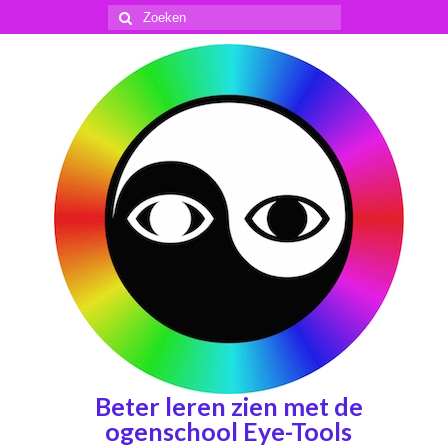
Zoeken
naar:
Beter leren zien met de
ogenschool Eye-Tools