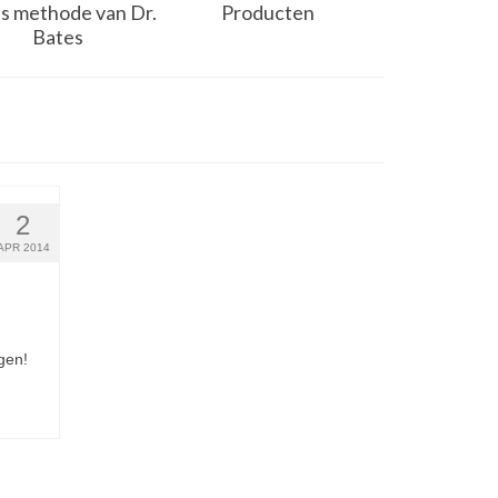
s methode van Dr.
Producten
Bates
2
APR 2014
gen!